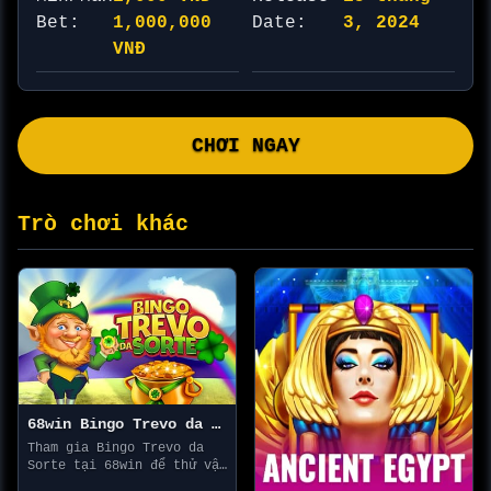
Bet:
1,000,000
Date:
3, 2024
VNĐ
CHƠI NGAY
Trò chơi khác
68win Bingo Trevo da Sorte
Tham gia Bingo Trevo da
Sorte tại 68win để thử vận
may với trò chơi Bingo đặc